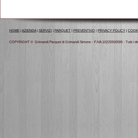
HOME
|
AZIENDA
|
SERVIZI
|
PARQUET
|
PREVENTIVO
|
PRIVACY POLICY
|
COOK
COPYRIGHT © Grimandi Parquet di Grimandi Simone - P.IVA 10225500585 - Tutti i diritt