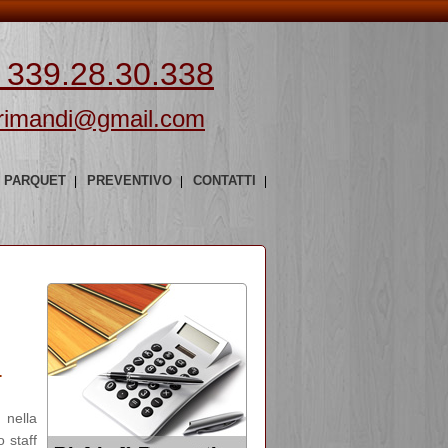
 339.28.30.338
rimandi@gmail.com
PARQUET
PREVENTIVO
CONTATTI
.
 nella
 staff