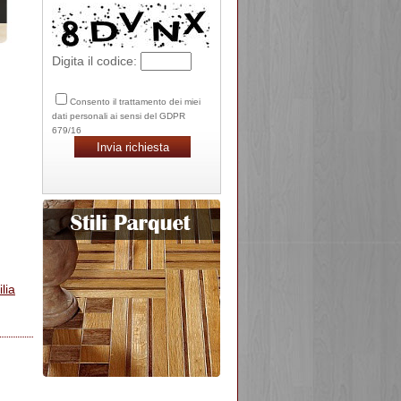
Digita il codice:
Consento il trattamento dei miei
dati personali ai sensi del GDPR
679/16
ilia