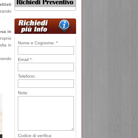
ttisti
zzando
sa in
roprio
Nome e Cognome: *
lta in
rnendo
Email *:
Telefono:
Note:
Codice di verifica: