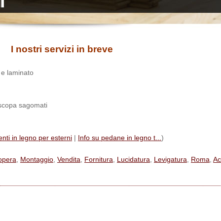
I nostri servizi in breve
o e laminato
tiscopa sagomati
nti in legno per esterni
|
Info su pedane in legno t...
)
opera
,
Montaggio
,
Vendita
,
Fornitura
,
Lucidatura
,
Levigatura
,
Roma
,
Ac