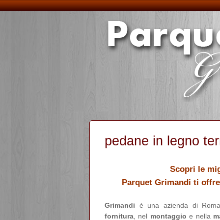
pedane in legno te
Scopri le mig
Parquet Grimandi ti offre
Grimandi
è una azienda di Roma 
fornitura
, nel
montaggio
e nella
m