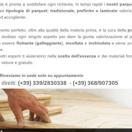
ale è pronta a soddisfare ogni richiesta. In tempi rapidi i
nostri parque
iasi
tipologia di parquet: tradizionale, prefinito o laminato
valori
d accogliente.
to perfetto, oltre alla qualità della materia prima, è la cura della
po
 studiato ogni singolo aspetto per dare la giusta valorizzazione al p
ò essere
flottante
(
galleggiante
),
incollata
e
inchiodata
e viene sce
e.
stri esperti ti aiuteranno nella
scelta dell'essenza
e dei materiali fo
 veloce e gratuito.
 Riceviamo in sede solo su appuntamento
 diretti:
(+39) 339/2830338
-
(+39) 368/907305