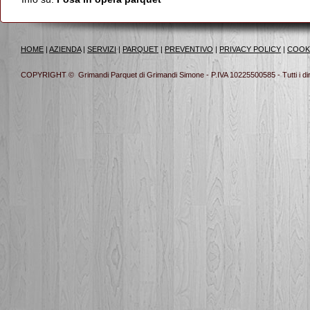
HOME
|
AZIENDA
|
SERVIZI
|
PARQUET
|
PREVENTIVO
|
PRIVACY POLICY
|
COOK
COPYRIGHT © Grimandi Parquet di Grimandi Simone - P.IVA 10225500585 - Tutti i diritt